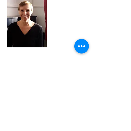
Nicolas Thomas
Surveillant-éducateur
Gestion de la liste d'attente
& des absences des élèves
mercredi
1030.ami@1030.be
02 431 68 42
ADRESSE
Avenue Ernest Renan 12