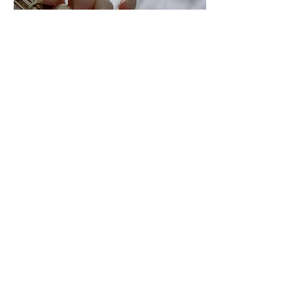
Flûte Traversière - Flûte à bec -
Trompette - Hautbois
Des instruments de la très nombreuse
famille des vents.
Nous avons la chance d'avoir des
instruments de grande taille qui
donnent à l'ensemble instrumental une
grande diversité.