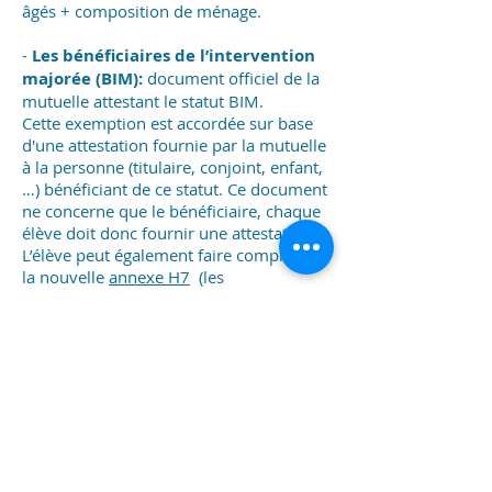
âgés + composition de ménage.
-
Les bénéficiaires de l’intervention
majorée (BIM):
document officiel de la
mutuelle attestant le statut BIM.
Cette exemption est accordée sur base
d'une attestation fournie par la mutuelle
à la personne (titulaire, conjoint, enfant,
…) bénéficiant de ce statut. Ce document
ne concerne que le bénéficiaire, chaque
élève doit donc fournir une attestation.
L’élève peut également faire compléter
la nouvelle
annexe H7
(
les
compositions de ménage ne seront pas
acceptées pour des personnes à charge
du bénéficiaire du BIM).
- Les détenteurs de la "Carte
Prof":
copie de la Carte Prof.
Informations sur la carte prof
:
http://carteprof.be/index.php?
mod=news_view&ne_id=4211