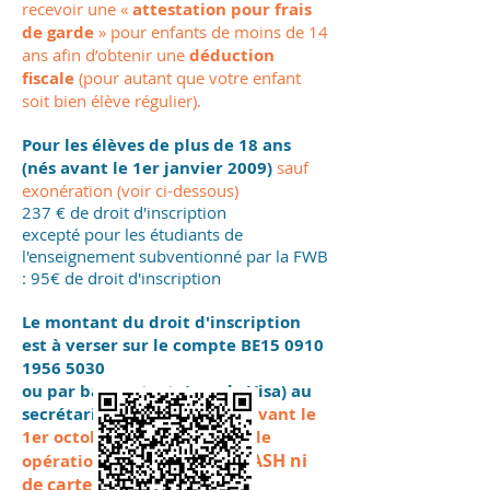
recevoir une «
attestation pour frais
de garde
» pour enfants de moins de 14
ans afin d’obtenir une
déduction
fiscale
(pour autant que votre enfant
soit bien élève régulier).
Pour les élèves de plus de 18 ans
(nés avant le 1er janvier 2009)
sauf
exonération (voir ci-dessous)
237 € de droit d'inscription
excepté pour les étudiants de
l'enseignement subventionné par la FWB
: 95€ de droit d'inscription
​Le montant du droit d'inscription
est à verser sur le compte BE15
0910
1956 5030
ou par
bancontact
(pas de Visa) au
secrétariat de l' Académie
avant le
1er octobre 2026 en une seule
PAS D’ARGENT CASH ni
opération.
de carte de crédit.